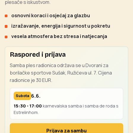
plesače s iskustvom.
osnovni koraci i osjećaj za glazbu
izražavanje, energija i sigurnost u pokretu
vesela atmosfera bez stresa i natjecanja
Raspored i prijava
Samba ples radionica održava se u Dvorani za
borilačke sportove Sušak, Ružićeva ul. 7. Cijena
radionice je 30 EUR.
6.6.
Subota
15:30 - 17:00
karnevalska samba i samba de roda s
Estrelinhom.
Prijava za sambu