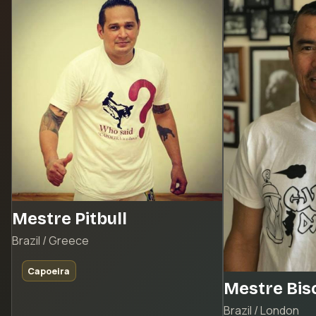
Mestre Pitbull
Brazil / Greece
Capoeira
Mestre Bis
Brazil / London