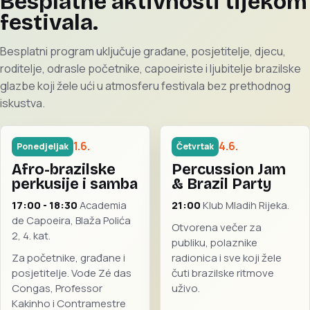
Besplatne aktivnosti tijekom
festivala.
Besplatni program uključuje građane, posjetitelje, djecu,
roditelje, odrasle početnike, capoeiriste i ljubitelje brazilske
glazbe koji žele ući u atmosferu festivala bez prethodnog
iskustva.
1.6.
4.6.
Ponedjeljak
Četvrtak
Afro-brazilske
Percussion Jam
perkusije i samba
& Brazil Party
17:00 - 18:30
Academia
21:00
Klub Mladih Rijeka.
de Capoeira, Blaža Polića
Otvorena večer za
2, 4. kat.
publiku, polaznike
Za početnike, građane i
radionica i sve koji žele
posjetitelje. Vode Zé das
čuti brazilske ritmove
Congas, Professor
uživo.
Kakinho i Contramestre