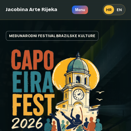
Jacobina Arte Rijeka
HR
EN
Menu
MEĐUNARODNI FESTIVAL BRAZILSKE KULTURE