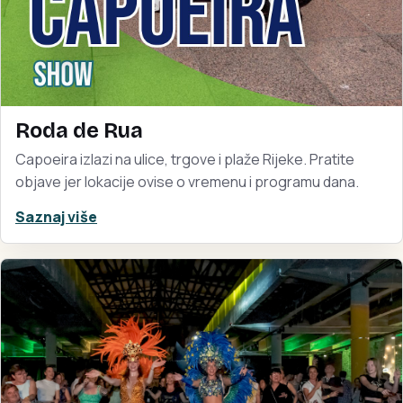
Roda de Rua
Capoeira izlazi na ulice, trgove i plaže Rijeke. Pratite
objave jer lokacije ovise o vremenu i programu dana.
Saznaj više