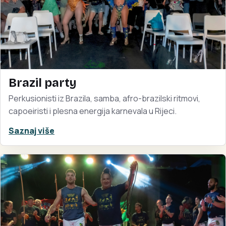
Brazil party
Perkusionisti iz Brazila, samba, afro-brazilski ritmovi,
capoeiristi i plesna energija karnevala u Rijeci.
Saznaj više