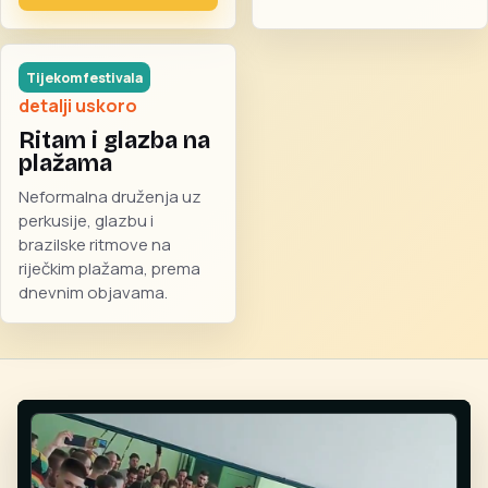
Tijekom festivala
detalji uskoro
Ritam i glazba na
plažama
Neformalna druženja uz
perkusije, glazbu i
brazilske ritmove na
riječkim plažama, prema
dnevnim objavama.