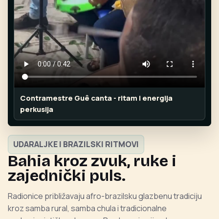
Contramestre Guê canta - ritam i energija
perkusija
UDARALJKE I BRAZILSKI RITMOVI
Bahia kroz zvuk, ruke i
zajednički puls.
Radionice približavaju afro-brazilsku glazbenu tradiciju
kroz samba rural, samba chula i tradicionalne