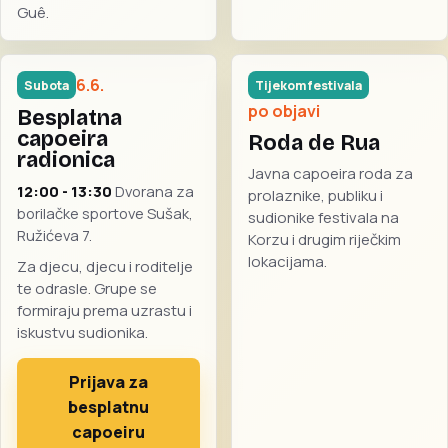
Guê.
6.6.
Subota
Tijekom festivala
po objavi
Besplatna
capoeira
Roda de Rua
radionica
Javna capoeira roda za
12:00 - 13:30
Dvorana za
prolaznike, publiku i
borilačke sportove Sušak,
sudionike festivala na
Ružićeva 7.
Korzu i drugim riječkim
lokacijama.
Za djecu, djecu i roditelje
te odrasle. Grupe se
formiraju prema uzrastu i
iskustvu sudionika.
Prijava za
besplatnu
capoeiru