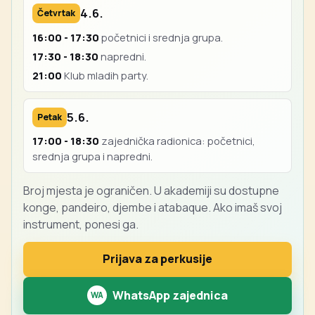
4.6.
Četvrtak
16:00 - 17:30
početnici i srednja grupa.
17:30 - 18:30
napredni.
21:00
Klub mladih party.
5.6.
Petak
17:00 - 18:30
zajednička radionica: početnici,
srednja grupa i napredni.
Broj mjesta je ograničen. U akademiji su dostupne
konge, pandeiro, djembe i atabaque. Ako imaš svoj
instrument, ponesi ga.
Prijava za perkusije
WhatsApp zajednica