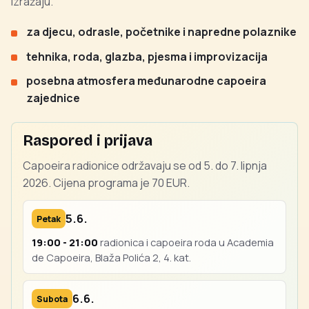
izražaju.
za djecu, odrasle, početnike i napredne polaznike
tehnika, roda, glazba, pjesma i improvizacija
posebna atmosfera međunarodne capoeira
zajednice
Raspored i prijava
Capoeira radionice održavaju se od 5. do 7. lipnja
2026. Cijena programa je 70 EUR.
5.6.
Petak
19:00 - 21:00
radionica i capoeira roda u Academia
de Capoeira, Blaža Polića 2, 4. kat.
6.6.
Subota