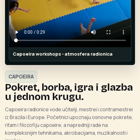
Capoeira workshops - atmosfera radionica
CAPOEIRA
Pokret, borba, igra i glazba
u jednom krugu.
Capoeira radionice vode učitelji, mestrei i contramestrei
iz Brazila i Europe. Početnici upoznaju osnovne pokrete,
ritam i filozofiju capoeire, a napredniji rade na
kompleksnijim tehnikama, akrobacijama, muzikalnosti i