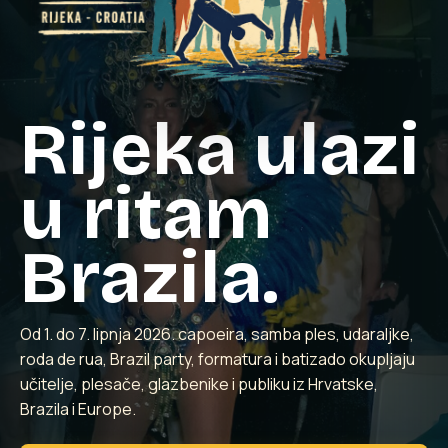
Rijeka ulazi
u ritam
Brazila.
Od 1. do 7. lipnja 2026. capoeira, samba ples, udaraljke,
roda de rua, Brazil party, formatura i batizado okupljaju
učitelje, plesače, glazbenike i publiku iz Hrvatske,
Brazila i Europe.