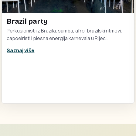
Brazil party
Perkusionisti iz Brazila, samba, afro-brazilski ritmovi,
capoeiristi i plesna energija karnevala u Rijeci.
Saznaj više