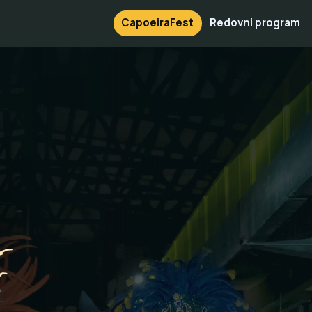
CapoeiraFest
Redovni program