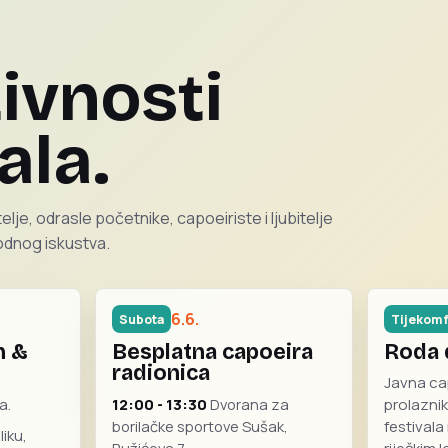
ivnosti
ala.
lje, odrasle početnike, capoeiriste i ljubitelje
hodnog iskustva.
6.6.
Subota
Tijekom f
m &
Besplatna capoeira
Roda 
radionica
Javna ca
a.
12:00 - 13:30
Dvorana za
prolaznik
borilačke sportove Sušak,
festivala
iku,
Ružićeva 7.