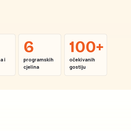
6
100+
a i
programskih
očekivanih
cjelina
gostiju