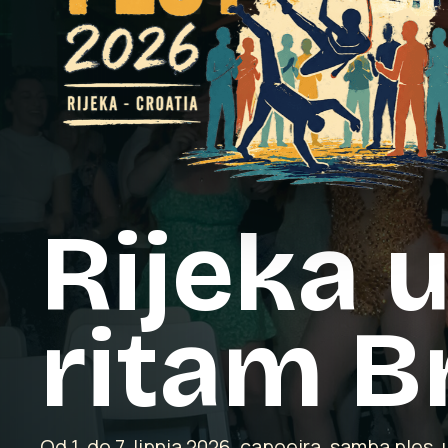
Rijeka u
ritam Br
Od 1. do 7. lipnja 2026. capoeira, samba ples, u