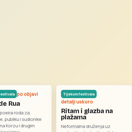
po objavi
estivala
Tijekom festivala
detalji uskoro
de Rua
Ritam i glazba na
poeira roda za
plažama
e, publiku i sudionike
 na Korzu i drugim
Neformalna druženja uz