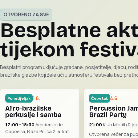
OTVORENO ZA SVE
Besplatne akt
tijekom festiv
Besplatni program uključuje građane, posjetitelje, djecu, rodite
brazilske glazbe koji žele ući u atmosferu festivala bez pret
1.6.
4.6.
Ponedjeljak
Četvrtak
Afro-brazilske
Percussion Ja
perkusije i samba
Brazil Party
17:00 - 18:30
Academia de
21:00
Klub Mladih Rijek
Capoeira, Blaža Polića 2, 4. kat.
Otvorena večer za publ