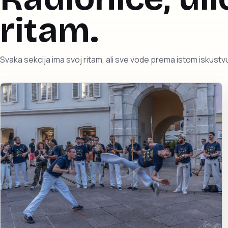
ritam.
Svaka sekcija ima svoj ritam, ali sve vode prema istom iskustvu