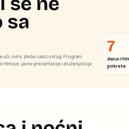
i se ne
 sa
7
uči, svira, pleše i ulazi u krug. Program
dana ritm
ritmove, javne prezentacije i druženja koja
pokreta
ca i noćni