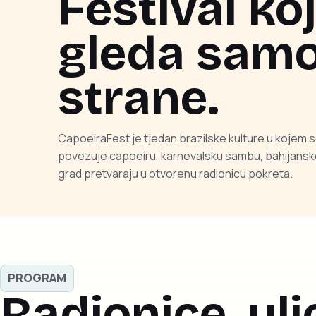
Festival koj
gleda samo
strane.
CapoeiraFest je tjedan brazilske kulture u kojem se 
povezuje capoeiru, karnevalsku sambu, bahijanske 
grad pretvaraju u otvorenu radionicu pokreta.
PROGRAM
Radionice, uli