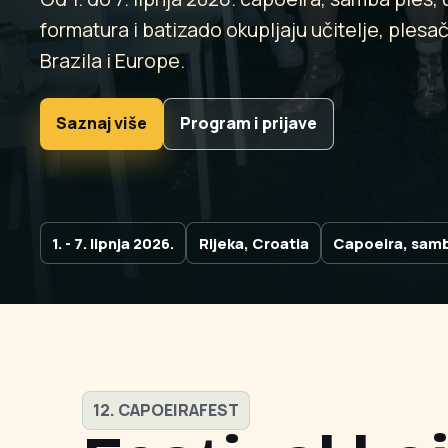
formatura i batizado okupljaju učitelje, plesač
Brazila i Europe.
Saznaj više
Program i prijave
1. - 7. lipnja 2026.
Rijeka, Croatia
Capoeira, samb
12. CAPOEIRAFEST