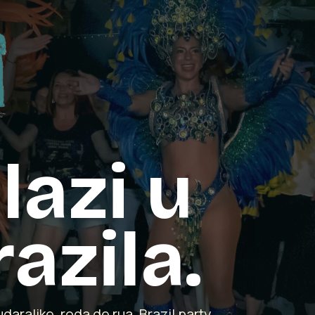
lazi u
azila.
daraljke, roda de rua, Brazil party,